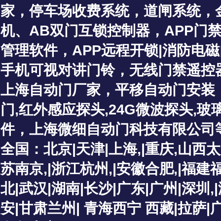
家
，停车场收费系统，道闸系统，
机、
AB双门互锁控制器
，
APP门
管理软件
，
APP远程开锁
|
消防电磁
手机可视对讲门铃
，
无线门禁遥控
上海自动门厂家
，
平移自动门安装
门
,红外感应探头
,
24G微波探头,
件，上海微细自动门科技有限公司
全国：北京|天津|上海,|重庆,山西
苏南京,|浙江杭州,|安徽合肥,|福建
北|武汉|湖南|长沙|广东|广州|深圳
安|甘肃兰州| 青海西宁 西藏|拉萨