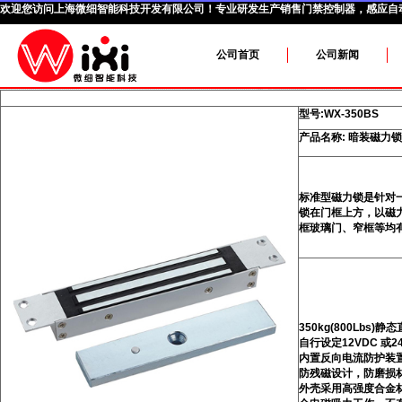
欢迎您访问
上海微细智能科技开发有限公司
！专业研发生产销售门禁控制器，感应自
公司首页
公司新闻
型号:
WX-350BS
产品名称: 暗装磁力
标准型磁力锁是针对
锁在门框上方，以磁
框玻璃门、窄框等均
350kg(800Lbs)
自行设定12VDC 或2
内置反向电流防护装置
防残磁设计，防磨损
外壳采用高强度合金