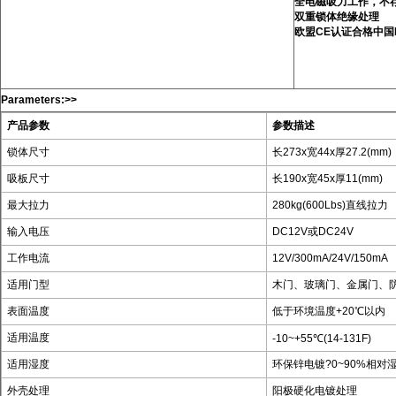
全电磁吸力工作，不
双重锁体绝缘处理
欧盟CE认证合格中国
Parameters:>>
产品参数
参数描述
锁体尺寸
长273x宽44x厚27.2(mm)
吸板尺寸
长190x宽45x厚11(mm)
最大拉力
280kg(600Lbs)直线拉力
输入电压
DC12V或DC24V
工作电流
12V/300mA/24V/150mA
适用门型
木门、玻璃门、金属门、
表面温度
低于环境温度+20℃以内
适用温度
-10~+55℃(14-131F)
适用湿度
环保锌电镀?0~90%相对
外壳处理
阳极硬化电镀处理