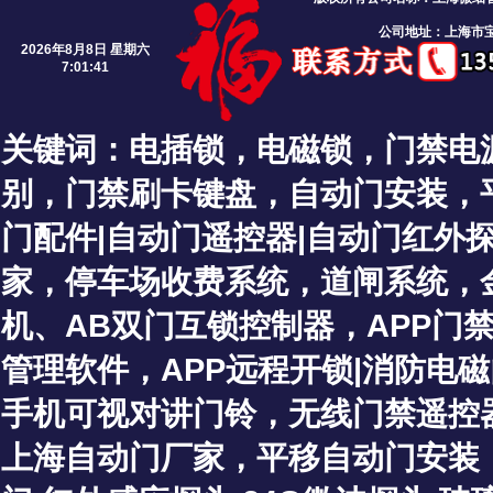
公司地址：上海市宝
2026年8月8日 星期六
7:01:42
关键词：
电插锁
，
电磁锁
，
门禁电
别
，
门禁刷卡键盘
，
自动门安装
，
门配件|自动门遥控器|自动门红外探
家
，停车场收费系统，道闸系统，
机、
AB双门互锁控制器
，
APP门
管理软件
，
APP远程开锁
|
消防电磁
手机可视对讲门铃
，
无线门禁遥控
上海自动门厂家
，
平移自动门安装