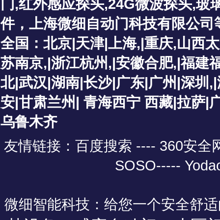
门
,红外感应探头
,
24G微波探头,
件，上海微细自动门科技有限公司
全国：北京|天津|上海,|重庆,山西
苏南京,|浙江杭州,|安徽合肥,|福建
北|武汉|湖南|长沙|广东|广州|深圳
安|甘肃兰州| 青海西宁 西藏|拉萨
乌鲁木齐
友情链接：
百度搜索 ----
360安
SOSO
-----
Yoda
微细智能科技：给您一个安全舒适