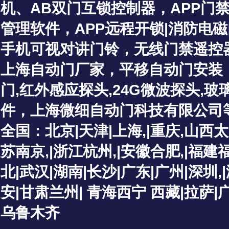
机、
AB双门互锁控制器
，
APP门
管理软件
，
APP远程开锁
|
消防电磁
手机可视对讲门铃
，
无线门禁遥控
上海自动门厂家
，
平移自动门安装
门
,红外感应探头
,
24G微波探头,
件，上海微细自动门科技有限公司
全国：北京|天津|上海,|重庆,山西
苏南京,|浙江杭州,|安徽合肥,|福建
北|武汉|湖南|长沙|广东|广州|深圳
安|甘肃兰州| 青海西宁 西藏|拉萨
乌鲁木齐