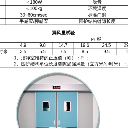
＜180W
噪音
＜100kg
环境温度
30~60cm/sec
标准门洞
手感应/脚感应
围护结构缝隙长度
漏风量试验:
内 容
4.9
9.8
14.7
19.6
24.5
2
时米
3.5
5.5
7.5
8.5
9.5
1、洁净室维持的正压值（帕）：P ；
2、围护结构单位长度缝隙渗漏风量（立方米/小时米）：