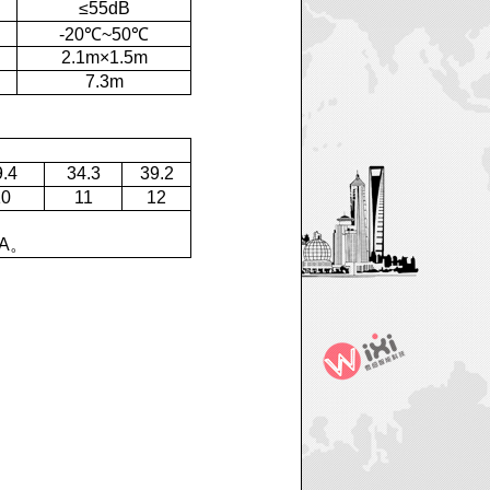
≤55dB
-20℃~50℃
2.1m×1.5m
7.3m
9.4
34.3
39.2
10
11
12
A。