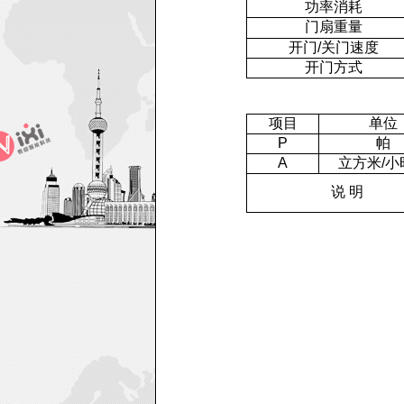
功率消耗
门扇重量
开门/关门速度
开门方式
项目
单位
P
帕
A
立方米/小
说 明