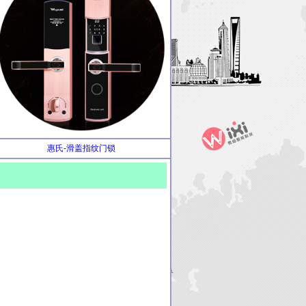
惠氏-滑盖指纹门锁