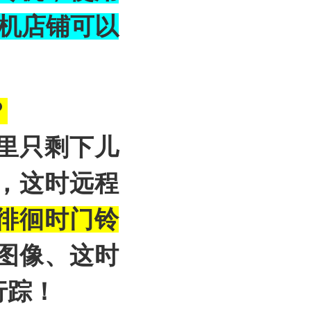
咚机店铺可以
？
里只剩下儿
，这时远程
徘徊时门铃
图像、这时
行踪！