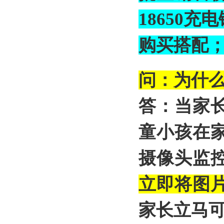
18650
购买搭配
问：为什
答：当家
童小孩在
摄像头监
立即将图
家长立马