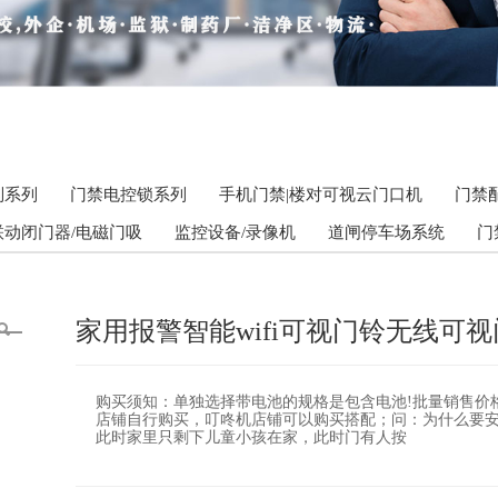
别系列
门禁电控锁系列
手机门禁|楼对可视云门口机
门禁
联动闭门器/电磁门吸
监控设备/录像机
道闸停车场系统
门
家用报警智能wifi可视门铃无线可
购买须知：单独选择带电池的规格是包含电池!批量销售价格
店铺自行购买，叮咚机店铺可以购买搭配；问：为什么要
此时家里只剩下儿童小孩在家，此时门有人按