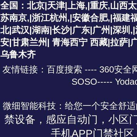
全国：北京|天津|上海,|重庆,山西
苏南京,|浙江杭州,|安徽合肥,|福建
北|武汉|湖南|长沙|广东|广州|深圳
安|甘肃兰州| 青海西宁 西藏|拉萨
乌鲁木齐
友情链接：
百度搜索 ----
360安
SOSO
-----
Yoda
微细智能科技：给您一个安全舒适
禁设备，感应自动门，小区
手机APP门禁社