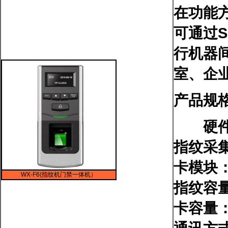
在功能
可通过
行机器间
室、企
产品规格
硬件平
指纹采
卡模块：
WX-F6(指纹机门禁一体机）
指纹容量
卡容量：