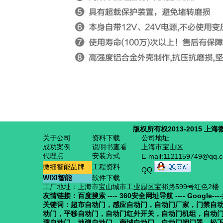
版权所有权2013-2015
上海
关于公司
资料下载
公司地址
成功案例
说明书查看
上海市宝山区
代理点
安装方式
E-mail:1121159749@qq.
微细智能品牌
工程资料
QQ:
WIXI智能
软件下载
工厂地址：上海市宝山城市工业园区宝祁路599号红色2楼.
友情链接：
百度搜索 ----
360安全网址导航
----
Google----
关键词：
超市自动门
，
感应自动门
，
自动门厂家
，
门禁自
动门
，
平移自动门
，
自动门红外开关
，
自动门机组
，
自动
璃自动门
，
地弹自动门
，商城自动门，
自动门闭门器
，
松